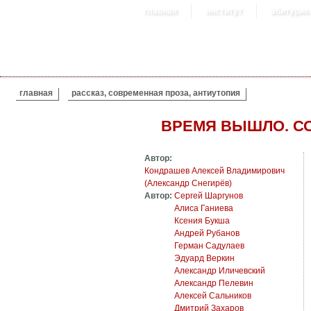
главная
институт
абитурие
ВЫ ЗДЕСЬ
главная
рассказ, современная проза, антиутопия
ВРЕМЯ ВЫШЛО. С
Автор:
Кондрашев Алексей Владимирович
(Александр Снегирёв)
Автор:
Сергей Шаргунов
Алиса Ганиева
Ксения Букша
Андрей Рубанов
Герман Садулаев
Эдуард Веркин
Александр Иличевский
Александр Пелевин
Алексей Сальников
Дмитрий Захаров