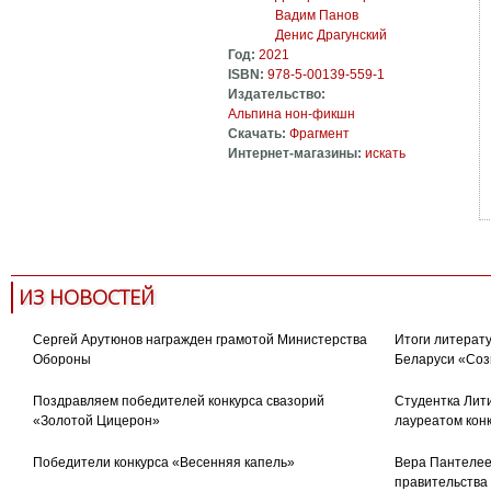
Вадим Панов
Денис Драгунский
Год:
2021
ISBN:
978-5-00139-559-1
Издательство:
Альпина нон-фикшн
Скачать:
Фрагмент
Интернет-магазины:
искать
ИЗ НОВОСТЕЙ
Сергей Арутюнов награжден грамотой Министерства
Итоги литерату
Обороны
Беларуси «Соз
Поздравляем победителей конкурса свазорий
Студентка Лити
«Золотой Цицерон»
лауреатом кон
Победители конкурса «Весенняя капель»
Вера Пантелее
правительства