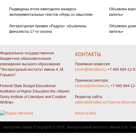
Подведены итоги ежегодного конкурса
Объявлен коро
экспериментальных текстов «Игры со смыслом»
капель»
Литературная премия «Радуга»: объявлены
Объявлен длин
финалисты 17-го сезона
капель»
Федеральное государственное
КОНТАКТЫ
бюджетное образовательное
учреждение высшего образования
Приемная комиссия:
"Литературный институт имени А. М.
priem@litinstitut.ru
; +7 495 694-12-8
Горького"
Приемная ректора:
Federal State Budget Educational
rectorat@litinstitut.ru
; +7 495 694-12
Institution of Higher Education the «Maxim
Gorky Institute of Literature and Creative
Редактор сайта:
Writing»
editor@litinstitut.ru
/
Группа ВКонтак
Канал в Max
Авторские права (Copyright) © 2026, Литературный институт имени А.М. Гор