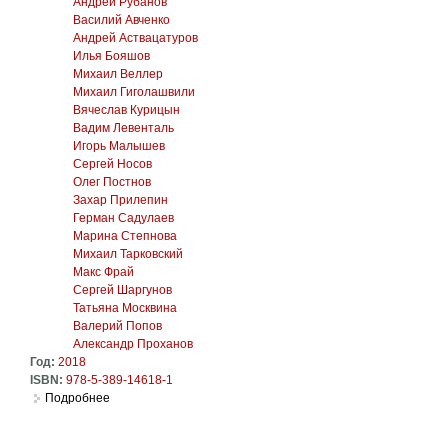
Андрей Рубанов
Василий Авченко
Андрей Аствацатуров
Илья Бояшов
Михаил Веллер
Михаил Гиголашвили
Вячеслав Курицын
Вадим Левенталь
Игорь Малышев
Сергей Носов
Олег Постнов
Захар Прилепин
Герман Садулаев
Марина Степнова
Михаил Тарковский
Макс Фрай
Сергей Шаргунов
Татьяна Москвина
Валерий Попов
Александр Проханов
Год:
2018
ISBN:
978-5-389-14618-1
Подробнее
о Как мы пишем: Писатели о литературе, о времени, о себ