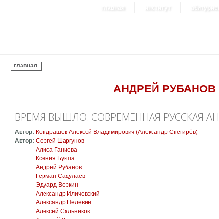
главная
институт
абитурие
ВЫ ЗДЕСЬ
главная
АНДРЕЙ РУБАНОВ
ВРЕМЯ ВЫШЛО. СОВРЕМЕННАЯ РУССКАЯ А
Автор:
Кондрашев Алексей Владимирович (Александр Снегирёв)
Автор:
Сергей Шаргунов
Алиса Ганиева
Ксения Букша
Андрей Рубанов
Герман Садулаев
Эдуард Веркин
Александр Иличевский
Александр Пелевин
Алексей Сальников