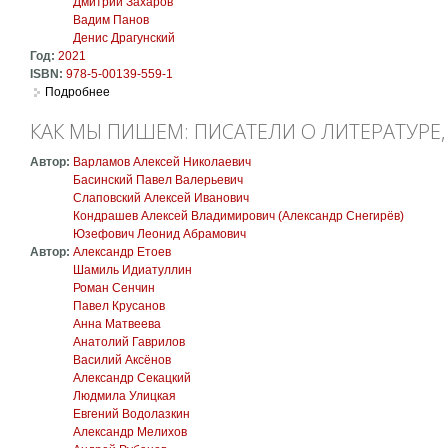
Дмитрий Захаров
Вадим Панов
Денис Драгунский
Год:
2021
ISBN:
978-5-00139-559-1
Подробнее
о Время вышло. Современная русская антиутопия
КАК МЫ ПИШЕМ: ПИСАТЕЛИ О ЛИТЕРАТУРЕ, 
Автор:
Варламов Алексей Николаевич
Басинский Павел Валерьевич
Слаповский Алексей Иванович
Кондрашев Алексей Владимирович (Александр Снегирёв)
Юзефович Леонид Абрамович
Автор:
Александр Етоев
Шамиль Идиатуллин
Роман Сенчин
Павел Крусанов
Анна Матвеева
Анатолий Гаврилов
Василий Аксёнов
Александр Секацкий
Людмила Улицкая
Евгений Водолазкин
Александр Мелихов