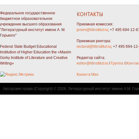
Федеральное государственное
КОНТАКТЫ
бюджетное образовательное
учреждение высшего образования
Приемная комиссия:
"Литературный институт имени А. М.
priem@litinstitut.ru
; +7 495 694-12-8
Горького"
Приемная ректора:
Federal State Budget Educational
rectorat@litinstitut.ru
; +7 495 694-12
Institution of Higher Education the «Maxim
Gorky Institute of Literature and Creative
Редактор сайта:
Writing»
editor@litinstitut.ru
/
Группа ВКонтак
Канал в Max
Авторские права (Copyright) © 2026, Литературный институт имени А.М. Гор