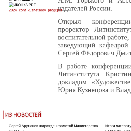
А.М. Горького и Асс
издателей России.
2024_conf_kuznetsoov_progr.pdf
Открыл конференци
проректор Литинститу
воспитательной работе,
заведующий кафедрой 
Сергей Фёдорович Дмит
В работе конференции
Литинститута Кристи
докладом «Художестве
Юрия Кузнецова и Влад
ИЗ НОВОСТЕЙ
Сергей Арутюнов награжден грамотой Министерства
Итоги литерату