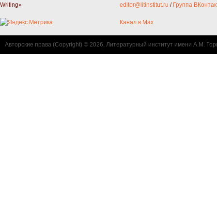
Writing»
editor@litinstitut.ru
/
Группа ВКонтак
Канал в Max
Авторские права (Copyright) © 2026, Литературный институт имени А.М. Гор