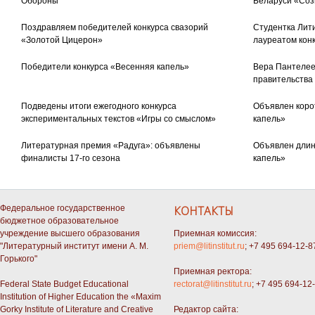
Обороны
Беларуси «Соз
Поздравляем победителей конкурса свазорий
Студентка Лити
«Золотой Цицерон»
лауреатом кон
Победители конкурса «Весенняя капель»
Вера Пантелее
правительства
Подведены итоги ежегодного конкурса
Объявлен коро
экспериментальных текстов «Игры со смыслом»
капель»
Литературная премия «Радуга»: объявлены
Объявлен длин
финалисты 17-го сезона
капель»
Федеральное государственное
КОНТАКТЫ
бюджетное образовательное
учреждение высшего образования
Приемная комиссия:
"Литературный институт имени А. М.
priem@litinstitut.ru
; +7 495 694-12-8
Горького"
Приемная ректора:
Federal State Budget Educational
rectorat@litinstitut.ru
; +7 495 694-12
Institution of Higher Education the «Maxim
Gorky Institute of Literature and Creative
Редактор сайта: