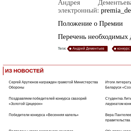
Андрея Дементь
электронный:
premia_d
Положение о Премии
Перечень необходимых 
Теги:
Андрей Дементьев
конкурс
ИЗ НОВОСТЕЙ
Сергей Арутюнов награжден грамотой Министерства
Итоги литерату
Обороны
Беларуси «Соз
Поздравляем победителей конкурса свазорий
Студентка Лити
«Золотой Цицерон»
лауреатом кон
Победители конкурса «Весенняя капель»
Вера Пантелее
правительства