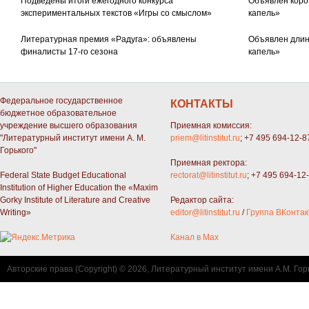
Подведены итоги ежегодного конкурса
Объявлен коро
экспериментальных текстов «Игры со смыслом»
капель»
Литературная премия «Радуга»: объявлены
Объявлен длин
финалисты 17-го сезона
капель»
Федеральное государственное
КОНТАКТЫ
бюджетное образовательное
учреждение высшего образования
Приемная комиссия:
"Литературный институт имени А. М.
priem@litinstitut.ru
; +7 495 694-12-8
Горького"
Приемная ректора:
Federal State Budget Educational
rectorat@litinstitut.ru
; +7 495 694-12
Institution of Higher Education the «Maxim
Gorky Institute of Literature and Creative
Редактор сайта:
Writing»
editor@litinstitut.ru
/
Группа ВКонтак
Канал в Max
Авторские права (Copyright) © 2026, Литературный институт имени А.М. Гор