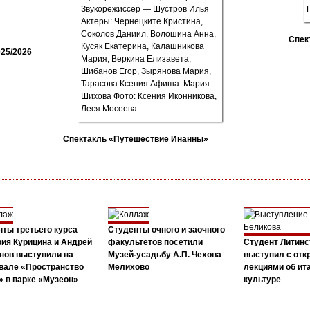
Спек
25/2026
Спектакль «Путешествие Инанны»
ты третьего курса
Студенты очного и заочного
ия Курицина и Андрей
факультетов посетили
Студент Литинс
нов выступили на
Музей-усадьбу А.П. Чехова
выступил с от
вале «Пространство
Мелихово
лекциями об ит
 в парке «Музеон»
культуре