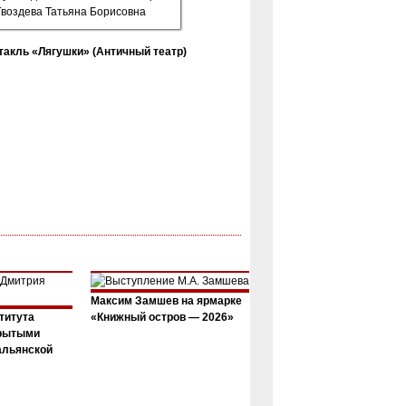
такль «Лягушки» (Античный театр)
Максим Замшев на ярмарке
титута
«Книжный остров — 2026»
крытыми
альянской