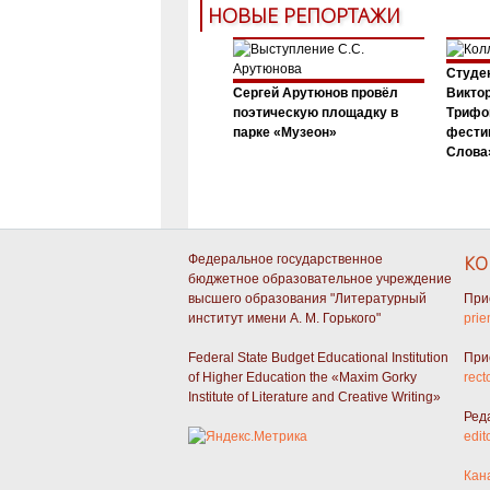
НОВЫЕ РЕПОРТАЖИ
Студен
Сергей Арутюнов провёл
Виктор
поэтическую площадку в
Трифо
парке «Музеон»
фести
Слова»
Федеральное государственное
КО
бюджетное образовательное учреждение
высшего образования "Литературный
При
институт имени А. М. Горького"
prie
Federal State Budget Educational Institution
При
of Higher Education the «Maxim Gorky
rect
Institute of Literature and Creative Writing»
Ред
edit
Кан