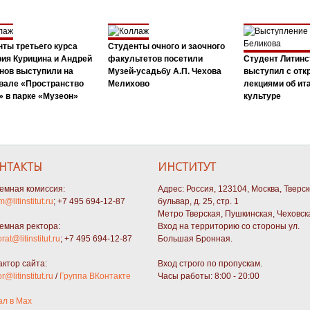
ты третьего курса
Студенты очного и заочного
ия Курицина и Андрей
факультетов посетили
Студент Литинс
нов выступили на
Музей-усадьбу А.П. Чехова
выступил с от
вале «Пространство
Мелихово
лекциями об ит
 в парке «Музеон»
культуре
НТАКТЫ
ИНСТИТУТ
емная комиссия:
Адрес: Россия, 123104, Москва, Тверс
m@litinstitut.ru
; +7 495 694-12-87
бульвар, д. 25, стр. 1
Метро Тверская, Пушкинская, Чеховск
емная ректора:
Вход на территорию со стороны ул.
orat@litinstitut.ru
; +7 495 694-12-87
Большая Бронная.
актор сайта:
Вход строго по пропускам.
or@litinstitut.ru
/
Группа ВКонтакте
Часы работы: 8:00 - 20:00
ал в Max