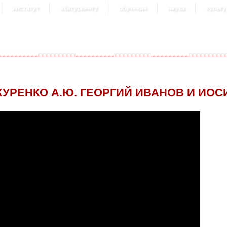
институт
абитуриенту
обучение
наука
культу
КУРЕНКО А.Ю. ГЕОРГИЙ ИВАНОВ И ИО
ОРГИЙ ИВАНОВ И ИОСИФ БРОДСКИЙ