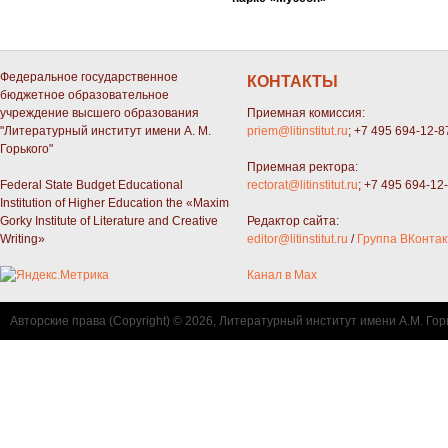
Федеральное государственное
КОНТАКТЫ
бюджетное образовательное
учреждение высшего образования
Приемная комиссия:
"Литературный институт имени А. М.
priem@litinstitut.ru
; +7 495 694-12-8
Горького"
Приемная ректора:
Federal State Budget Educational
rectorat@litinstitut.ru
; +7 495 694-12
Institution of Higher Education the «Maxim
Gorky Institute of Literature and Creative
Редактор сайта:
Writing»
editor@litinstitut.ru
/
Группа ВКонтак
Канал в Max
Авторские права (Copyright) © 2026, Литературный институт имени А.М. Гор