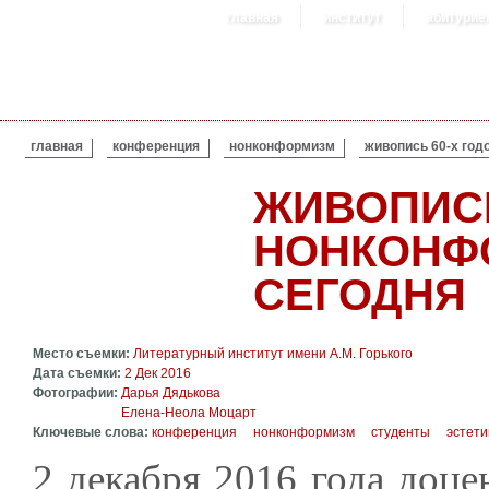
главная
институт
абитурие
ВЫ ЗДЕСЬ
главная
конференция
нонконформизм
живопись 60-х год
ЖИВОПИСЬ
НОНКОНФ
СЕГОДНЯ
Место съемки:
Литературный институт имени А.М. Горького
Дата съемки:
2 Дек 2016
Фотографии:
Дарья Дядькова
Елена-Неола Моцарт
Ключевые слова:
конференция
нонконформизм
студенты
эстети
2 декабря 2016 года доц