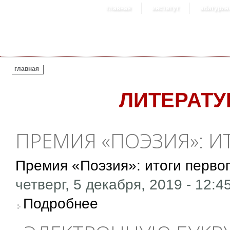
главная
институт
абитурие
ВЫ ЗДЕСЬ
главная
ЛИТЕРАТ
ПРЕМИЯ «ПОЭЗИЯ»: И
Премия «Поэзия»: итоги первог
четверг, 5 декабря, 2019 - 12:4
о Премия «Поэзия»: итоги первого года
Подробнее