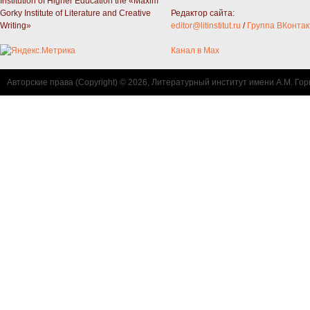
Institution of Higher Education the «Maxim
Gorky Institute of Literature and Creative
Редактор сайта:
Writing»
editor@litinstitut.ru
/
Группа ВКонтак
Канал в Max
Авторские права (Copyright) © 2026, Литературный институт имени А.М. Гор