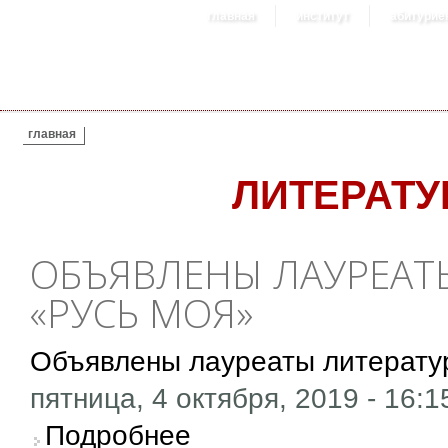
главная
институт
абитурие
ВЫ ЗДЕСЬ
главная
ЛИТЕРАТ
ОБЪЯВЛЕНЫ ЛАУРЕАТ
«РУСЬ МОЯ»
Объявлены лауреаты литерату
пятница, 4 октября, 2019 - 16:1
о Объявлены лауреаты литературной преми
Подробнее