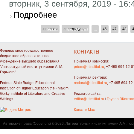
вторник, 3 сентября, 2019 - 16:
о Опубликован шорт-лист Букеровской преми
Подробнее
СТРАНИЦЫ
« первая
‹ предыдущая
…
46
47
48
Федеральное государственное
КОНТАКТЫ
бюджетное образовательное
учреждение высшего образования
Приемная комиссия:
"Литературный институт имени А. М.
priem@litinstitut.ru
; +7 495 694-12-8
Горького"
Приемная ректора:
Federal State Budget Educational
rectorat@litinstitut.ru
; +7 495 694-12
Institution of Higher Education the «Maxim
Gorky Institute of Literature and Creative
Редактор сайта:
Writing»
editor@litinstitut.ru
/
Группа ВКонтак
Канал в Max
Авторские права (Copyright) © 2026, Литературный институт имени А.М. Гор