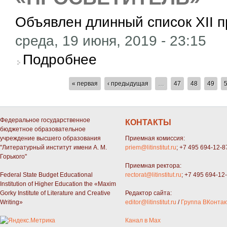
Объявлен длинный список XII 
среда, 19 июня, 2019 - 23:15
о Объявлен длинный список XII премии «Пр
Подробнее
СТРАНИЦЫ
« первая
‹ предыдущая
…
47
48
49
Федеральное государственное
КОНТАКТЫ
бюджетное образовательное
учреждение высшего образования
Приемная комиссия:
"Литературный институт имени А. М.
priem@litinstitut.ru
; +7 495 694-12-8
Горького"
Приемная ректора:
Federal State Budget Educational
rectorat@litinstitut.ru
; +7 495 694-12
Institution of Higher Education the «Maxim
Gorky Institute of Literature and Creative
Редактор сайта:
Writing»
editor@litinstitut.ru
/
Группа ВКонтак
Канал в Max