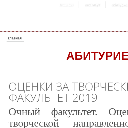
главная
институт
абитурие
ВЫ ЗДЕСЬ
главная
АБИТУРИ
ОЦЕНКИ ЗА ТВОРЧЕСК
ФАКУЛЬТЕТ 2019
Очный факультет. Оц
творческой направленн