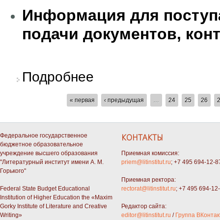
Информация для поступ
подачи документов, кон
о Правила приема на 2019 год (аспирантура
Подробнее
СТРАНИЦЫ
« первая
‹ предыдущая
…
24
25
26
Федеральное государственное
КОНТАКТЫ
бюджетное образовательное
учреждение высшего образования
Приемная комиссия:
"Литературный институт имени А. М.
priem@litinstitut.ru
; +7 495 694-12-8
Горького"
Приемная ректора:
Federal State Budget Educational
rectorat@litinstitut.ru
; +7 495 694-12
Institution of Higher Education the «Maxim
Gorky Institute of Literature and Creative
Редактор сайта:
Writing»
editor@litinstitut.ru
/
Группа ВКонтак