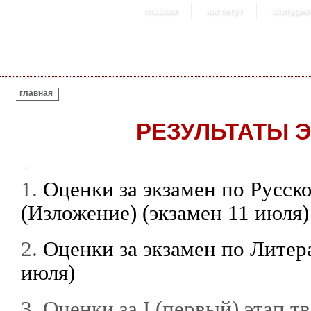
главная
институт
абитурие
ВЫ ЗДЕСЬ
главная
РЕЗУЛЬТАТЫ 
1.
Оценки за экзамен по Русск
(Изложение) (экзамен 11 июля)
2.
Оценки за экзамен по Литера
июля)
3. Оценки за I (первый) этап 