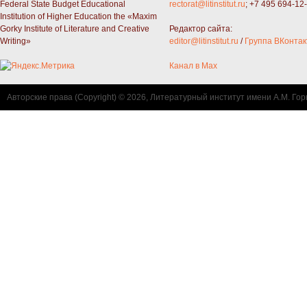
Federal State Budget Educational
rectorat@litinstitut.ru
; +7 495 694-12
Institution of Higher Education the «Maxim
Gorky Institute of Literature and Creative
Редактор сайта:
Writing»
editor@litinstitut.ru
/
Группа ВКонтак
Канал в Max
Авторские права (Copyright) © 2026, Литературный институт имени А.М. Гор