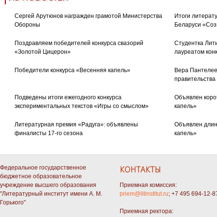
Сергей Арутюнов награжден грамотой Министерства
Итоги литерату
Обороны
Беларуси «Соз
Поздравляем победителей конкурса свазорий
Студентка Лити
«Золотой Цицерон»
лауреатом кон
Победители конкурса «Весенняя капель»
Вера Пантелее
правительства
Подведены итоги ежегодного конкурса
Объявлен коро
экспериментальных текстов «Игры со смыслом»
капель»
Литературная премия «Радуга»: объявлены
Объявлен длин
финалисты 17-го сезона
капель»
Федеральное государственное
КОНТАКТЫ
бюджетное образовательное
учреждение высшего образования
Приемная комиссия:
"Литературный институт имени А. М.
priem@litinstitut.ru
; +7 495 694-12-8
Горького"
Приемная ректора: