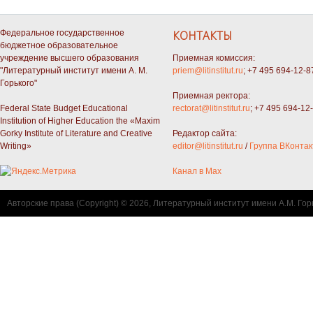
Федеральное государственное
КОНТАКТЫ
бюджетное образовательное
учреждение высшего образования
Приемная комиссия:
"Литературный институт имени А. М.
priem@litinstitut.ru
; +7 495 694-12-8
Горького"
Приемная ректора:
Federal State Budget Educational
rectorat@litinstitut.ru
; +7 495 694-12
Institution of Higher Education the «Maxim
Gorky Institute of Literature and Creative
Редактор сайта:
Writing»
editor@litinstitut.ru
/
Группа ВКонтак
Канал в Max
Авторские права (Copyright) © 2026, Литературный институт имени А.М. Гор