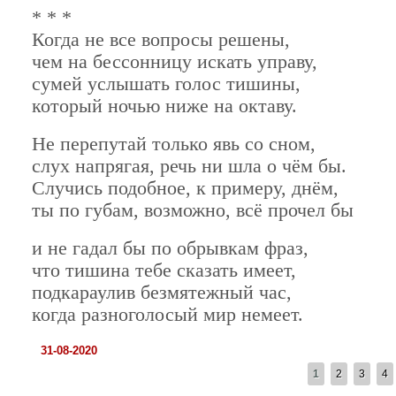
* * *
Когда не все вопросы решены,
чем на бессонницу искать управу,
сумей услышать голос тишины,
который ночью ниже на октаву.
Не перепутай только явь со сном,
слух напрягая, речь ни шла о чём бы.
Случись подобное, к примеру, днём,
ты по губам, возможно, всё прочел бы
и не гадал бы по обрывкам фраз,
что тишина тебе сказать имеет,
подкараулив безмятежный час,
когда разноголосый мир немеет.
31-08-2020
СТРАНИЦЫ
1
2
3
4