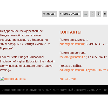
СТРАНИЦЫ
« первая
‹ предыдущая
…
4
5
6
Федеральное государственное
КОНТАКТЫ
бюджетное образовательное
учреждение высшего образования
Приемная комиссия:
"Литературный институт имени А. М.
priem@litinstitut.ru
; +7 495 694-12-8
Горького"
Приемная ректора:
Federal State Budget Educational
rectorat@litinstitut.ru
; +7 495 694-12
Institution of Higher Education the «Maxim
Gorky Institute of Literature and Creative
Редактор сайта:
Writing»
editor@litinstitut.ru
/
Группа ВКонтак
Канал в Max
Авторские права (Copyright) © 2026, Литературный институт имени А.М. Гор