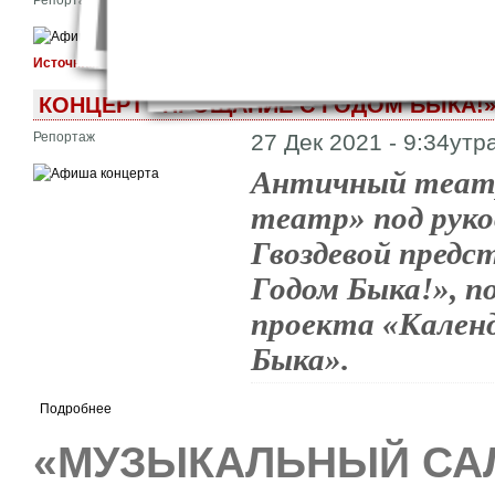
Репортаж
29 Дек 2021 - 3:01pm
Источник:
Календарь античной мифологии
КОНЦЕРТ «ПРОЩАНИЕ С ГОДОМ БЫКА!
Репортаж
27 Дек 2021 - 9:34утр
Античный театр
театр» под рук
Гвоздевой пред
Годом Быка!», п
проекта «Кален
Быка».
Подробнее
«МУЗЫКАЛЬНЫЙ САЛ