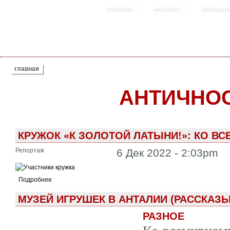
главная
институт
абитурие
ВЫ ЗДЕСЬ
главная
АНТИЧНО
КРУЖОК «К ЗОЛОТОЙ ЛАТЫНИ!»: КО В
Репортаж
6 Дек 2022 - 2:03pm
Подробнее
МУЗЕЙ ИГРУШЕК В АНТАЛИИ (РАССКАЗ
РАЗНОЕ