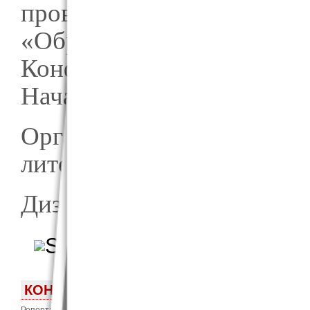
проводит VI научную
«Образы и категории а
Конференция пройдет онл
Начало конференции в 16.
Организатор конференци
литературы Гвоздева Тать
Дизайн программы: Безьм
о Образы и категории
Подробнее
КОНЦЕРТ «ПРОЩАНИЕ С ГОДОМ БЫКА!»