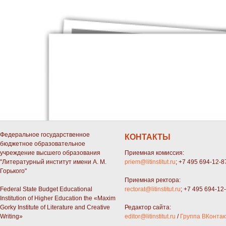
СТРАНИЦЫ
« первая
‹ предыдущая
…
2
3
4
Федеральное государственное
КОНТАКТЫ
бюджетное образовательное
учреждение высшего образования
Приемная комиссия:
"Литературный институт имени А. М.
priem@litinstitut.ru
; +7 495 694-12-8
Горького"
Приемная ректора:
Federal State Budget Educational
rectorat@litinstitut.ru
; +7 495 694-12
Institution of Higher Education the «Maxim
Gorky Institute of Literature and Creative
Редактор сайта:
Writing»
editor@litinstitut.ru
/
Группа ВКонтак