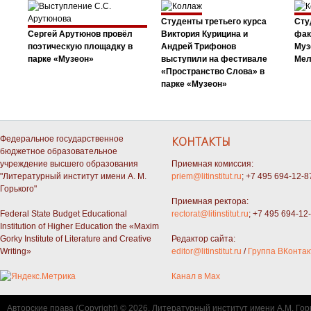
Студенты третьего курса
Сту
Сергей Арутюнов провёл
Виктория Курицина и
фак
поэтическую площадку в
Андрей Трифонов
Муз
парке «Музеон»
выступили на фестивале
Мел
«Пространство Слова» в
парке «Музеон»
Федеральное государственное
КОНТАКТЫ
бюджетное образовательное
учреждение высшего образования
Приемная комиссия:
"Литературный институт имени А. М.
priem@litinstitut.ru
; +7 495 694-12-8
Горького"
Приемная ректора:
Federal State Budget Educational
rectorat@litinstitut.ru
; +7 495 694-12
Institution of Higher Education the «Maxim
Gorky Institute of Literature and Creative
Редактор сайта:
Writing»
editor@litinstitut.ru
/
Группа ВКонтак
Канал в Max
Авторские права (Copyright) © 2026, Литературный институт имени А.М. Гор