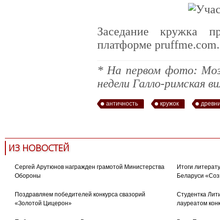
Заседание кружка п
платформе pruffme.com.
* На первом фото: Мо
недели Галло-римская в
античность
кружок
древн
ИЗ НОВОСТЕЙ
Сергей Арутюнов награжден грамотой Министерства
Итоги литерату
Обороны
Беларуси «Соз
Поздравляем победителей конкурса свазорий
Студентка Лити
«Золотой Цицерон»
лауреатом кон