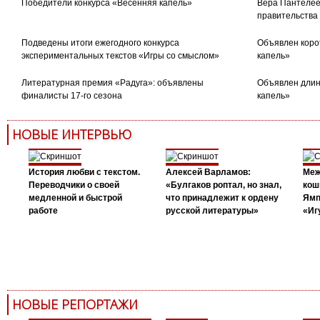
Победители конкурса «Весенняя капель»
Вера Пантелее
правительства
Подведены итоги ежегодного конкурса
Объявлен коро
экспериментальных текстов «Игры со смыслом»
капель»
Литературная премия «Радуга»: объявлены
Объявлен длин
финалисты 17-го сезона
капель»
НОВЫЕ ИНТЕРВЬЮ
История любви с текстом.
Алексей Варламов:
Меж
Переводчики о своей
«Булгаков роптал, но знал,
кош
медленной и быстрой
что принадлежит к ордену
Ямп
работе
русской литературы»
«Иг
НОВЫЕ РЕПОРТАЖИ