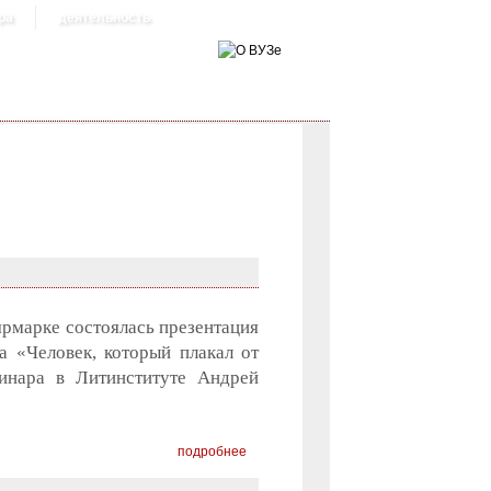
ра
деятельность
рмарке состоялась презентация
а «Человек, который плакал от
минара в Литинституте Андрей
подробнее