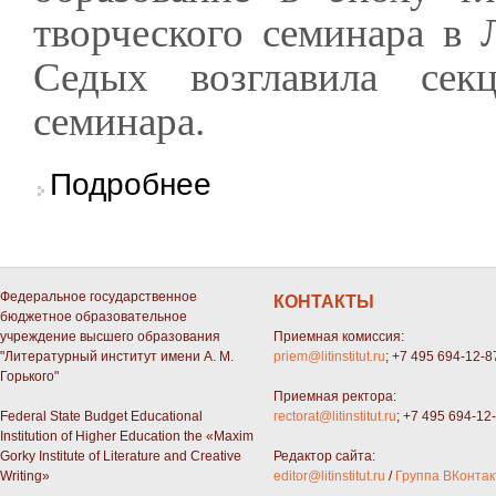
творческого семинара в 
Седых возглавила сек
семинара.
о Галина Седых и Борис Тарасов приняли уч
Подробнее
Федеральное государственное
КОНТАКТЫ
бюджетное образовательное
учреждение высшего образования
Приемная комиссия:
"Литературный институт имени А. М.
priem@litinstitut.ru
; +7 495 694-12-8
Горького"
Приемная ректора:
Federal State Budget Educational
rectorat@litinstitut.ru
; +7 495 694-12
Institution of Higher Education the «Maxim
Gorky Institute of Literature and Creative
Редактор сайта:
Writing»
editor@litinstitut.ru
/
Группа ВКонтак