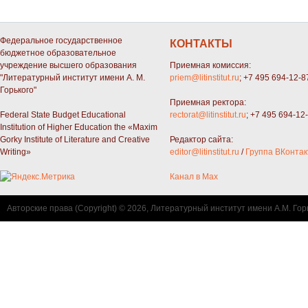
Федеральное государственное
КОНТАКТЫ
бюджетное образовательное
учреждение высшего образования
Приемная комиссия:
"Литературный институт имени А. М.
priem@litinstitut.ru
; +7 495 694-12-8
Горького"
Приемная ректора:
Federal State Budget Educational
rectorat@litinstitut.ru
; +7 495 694-12
Institution of Higher Education the «Maxim
Gorky Institute of Literature and Creative
Редактор сайта:
Writing»
editor@litinstitut.ru
/
Группа ВКонтак
Канал в Max
Авторские права (Copyright) © 2026, Литературный институт имени А.М. Гор