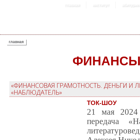
главная
институт
абитурие
ВЫ ЗДЕСЬ
главная
ФИНАНС
«ФИНАНСОВАЯ ГРАМОТНОСТЬ. ДЕНЬГИ И Л
«НАБЛЮДАТЕЛЬ»
ТОК-ШОУ
21 мая 2024
передача «Н
литературове
Алексея Никол