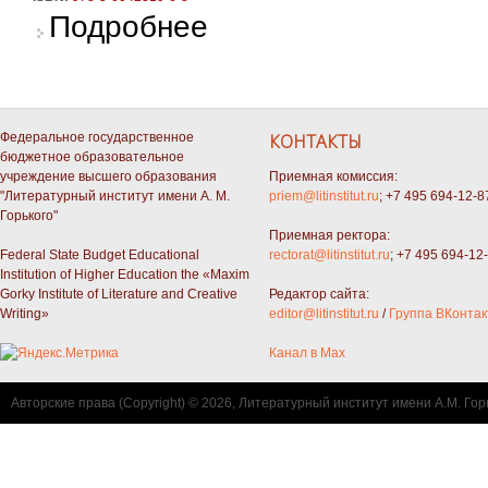
о Министры финансов: От Российской импер
Подробнее
Федеральное государственное
КОНТАКТЫ
бюджетное образовательное
учреждение высшего образования
Приемная комиссия:
"Литературный институт имени А. М.
priem@litinstitut.ru
; +7 495 694-12-8
Горького"
Приемная ректора:
Federal State Budget Educational
rectorat@litinstitut.ru
; +7 495 694-12
Institution of Higher Education the «Maxim
Gorky Institute of Literature and Creative
Редактор сайта:
Writing»
editor@litinstitut.ru
/
Группа ВКонтак
Канал в Max
Авторские права (Copyright) © 2026, Литературный институт имени А.М. Гор