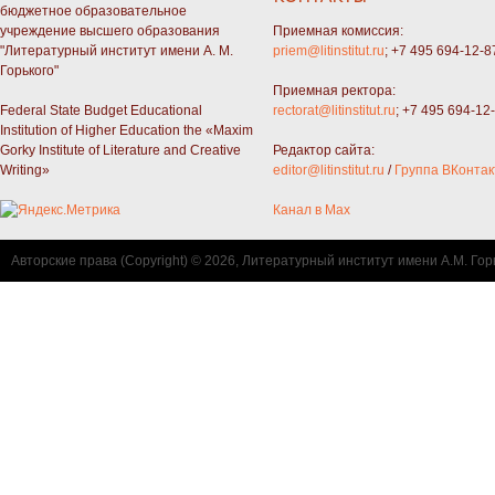
бюджетное образовательное
учреждение высшего образования
Приемная комиссия:
"Литературный институт имени А. М.
priem@litinstitut.ru
; +7 495 694-12-8
Горького"
Приемная ректора:
Federal State Budget Educational
rectorat@litinstitut.ru
; +7 495 694-12
Institution of Higher Education the «Maxim
Gorky Institute of Literature and Creative
Редактор сайта:
Writing»
editor@litinstitut.ru
/
Группа ВКонтак
Канал в Max
Авторские права (Copyright) © 2026, Литературный институт имени А.М. Гор