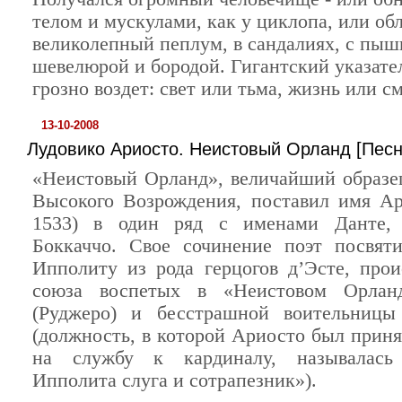
телом и мускулами, как у циклопа, или об
великолепный пеплум, в сандалиях, с пы
шевелюрой и бородой. Гигантский указате
грозно воздет: свет или тьма, жизнь или см
13-10-2008
Лудовико Ариосто. Неистовый Орланд [Песнь
«Неистовый Орланд», величайший образе
Высокого Возрождения, поставил имя Ар
1533) в один ряд с именами Данте,
Боккаччо. Свое сочинение поэт посвят
Ипполиту из рода герцогов д’Эсте, про
союза воспетых в «Неистовом Орлан
(Руджеро) и бесстрашной воительницы
(должность, в которой Ариосто был приня
на службу к кардиналу, называлась
Ипполита слуга и сотрапезник»).