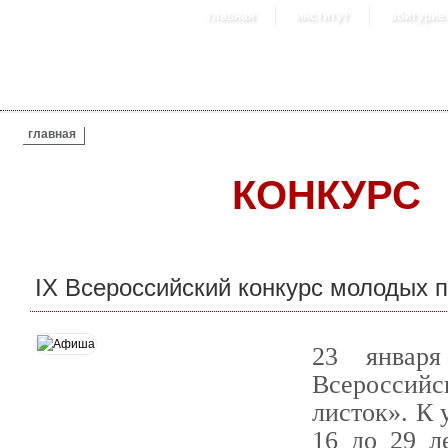
главная
институт
абитурие
ВЫ ЗДЕСЬ
главная
КОНКУРС
IX Всероссийский конкурс молодых 
23 январ
Всероссий
листок». К 
16 до 29 л