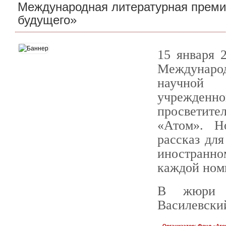
Международная литературная премия
будущего»
15 января 
Междунаро
научной 
учрежденно
просветит
«Атом». Н
рассказ для
иностранно
каждой ном
В жюри п
Василевский
Организатор:
Фонд «Ато