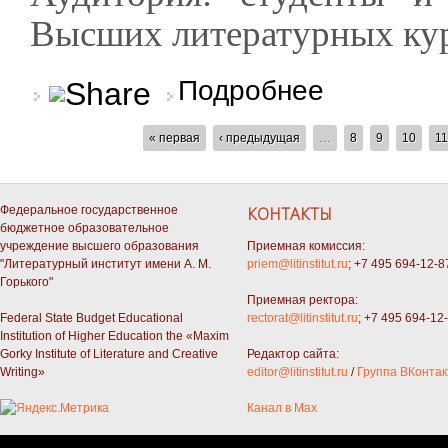
Высших литературных кур
о Онлайн-консультац
Подробнее
СТРАНИЦЫ
« первая
‹ предыдущая
…
8
9
10
11
Федеральное государственное
КОНТАКТЫ
бюджетное образовательное
учреждение высшего образования
Приемная комиссия:
"Литературный институт имени А. М.
priem@litinstitut.ru
; +7 495 694-12-8
Горького"
Приемная ректора:
Federal State Budget Educational
rectorat@litinstitut.ru
; +7 495 694-12
Institution of Higher Education the «Maxim
Gorky Institute of Literature and Creative
Редактор сайта:
Writing»
editor@litinstitut.ru
/
Группа ВКонтак
Канал в Max