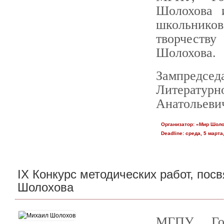
Шолохова 
школьников
творчеств
Шолохова.
Зампредс
Литературн
Анатольеви
Организатор:
«Мир Шол
Deadline:
среда, 5 марта,
IX Конкурс методических работ, пос
Шолохова
МГПУ, Гос