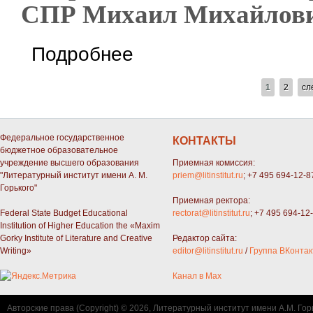
СПР Михаил Михайлови
о Презентация 3-го сборника рассказов ЛИТО
Подробнее
СТРАНИЦЫ
1
2
сл
Федеральное государственное
КОНТАКТЫ
бюджетное образовательное
учреждение высшего образования
Приемная комиссия:
"Литературный институт имени А. М.
priem@litinstitut.ru
; +7 495 694-12-8
Горького"
Приемная ректора:
Federal State Budget Educational
rectorat@litinstitut.ru
; +7 495 694-12
Institution of Higher Education the «Maxim
Gorky Institute of Literature and Creative
Редактор сайта:
Writing»
editor@litinstitut.ru
/
Группа ВКонтак
Канал в Max
Авторские права (Copyright) © 2026, Литературный институт имени А.М. Гор