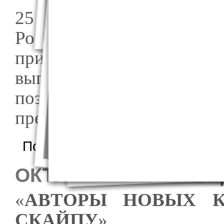
25 ноября в актовом за
России состоялось очер
при Совете по прозе
выпускников Литинст
поэтическую книгу «
представляла выпускниц
о Ноябрьское заседание ЛИТО "Точки"
Подробнее
ОКТЯБРЬСКОЕ ЗАСЕ
«
АВТОРЫ НОВЫХ 
СКАЙПУ
»