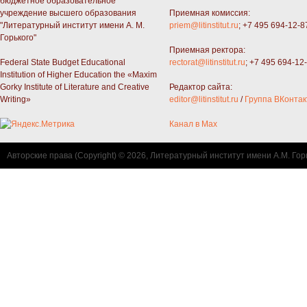
бюджетное образовательное
учреждение высшего образования
Приемная комиссия:
"Литературный институт имени А. М.
priem@litinstitut.ru
; +7 495 694-12-8
Горького"
Приемная ректора:
Federal State Budget Educational
rectorat@litinstitut.ru
; +7 495 694-12
Institution of Higher Education the «Maxim
Gorky Institute of Literature and Creative
Редактор сайта:
Writing»
editor@litinstitut.ru
/
Группа ВКонтак
Канал в Max
Авторские права (Copyright) © 2026, Литературный институт имени А.М. Гор