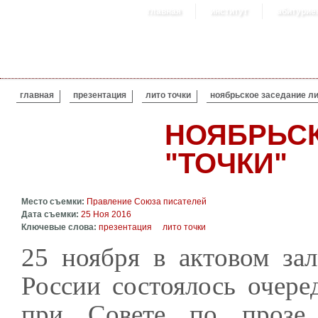
главная
институт
абитурие
ВЫ ЗДЕСЬ
главная
презентация
лито точки
ноябрьское заседание ли
НОЯБРЬСК
"ТОЧКИ"
Место съемки:
Правление Союза писателей
Дата съемки:
25 Ноя 2016
Ключевые слова:
презентация
лито точки
25 ноября в актовом за
России состоялось очер
при Совете по прозе