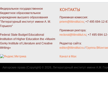
Федеральное государственное
КОНТАКТЫ
бюджетное образовательное
учреждение высшего образования
Приемная комиссия:
"Литературный институт имени А. М.
priem@litinstitut.ru
; +7 495 694-12-8
Горького"
Приемная ректора:
Federal State Budget Educational
rectorat@litinstitut.ru
; +7 495 694-12
Institution of Higher Education the «Maxim
Gorky Institute of Literature and Creative
Редактор сайта:
Writing»
editor@litinstitut.ru
/
Группа ВКонтак
Канал в Max
Авторские права (Copyright) © 2026, Литературный институт имени А.М. Гор