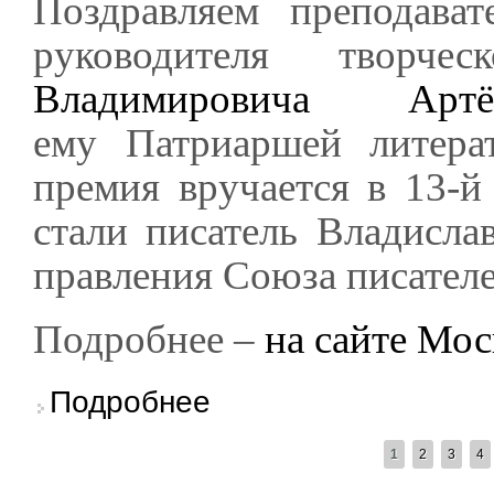
Поздравляем преподават
руководителя творч
Владимировича Артё
ему Патриаршей литера
премия вручается в 13-й
стали писатель Владислав
правления Союза писател
Подробнее –
на сайте Мос
о Владислав Артёмов – лауреат Патриарше
Подробнее
СТРАНИЦЫ
1
2
3
4