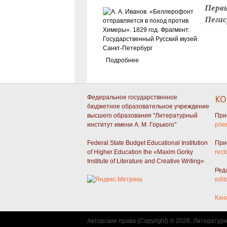
Первы
Пегас
Подробнее
Федеральное государственное
КО
бюджетное образовательное учреждение
высшего образования "Литературный
При
институт имени А. М. Горького"
prie
Federal State Budget Educational Institution
При
of Higher Education the «Maxim Gorky
rect
Institute of Literature and Creative Writing»
Ред
edit
Кан
Авторские права (Copyright) © 2026, Литератур