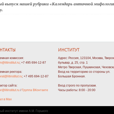
й выпуск нашей рубрики «Календарь античной мифологи
у.
НТАКТЫ
ИНСТИТУТ
емная комиссия:
Адрес: Россия, 123104, Москва, Тверс
m@litinstitut.ru
; +7 495 694-12-87
бульвар, д. 25, стр. 1
Метро Тверская, Пушкинская, Чеховск
емная ректора:
Вход на территорию со стороны ул.
orat@litinstitut.ru
; +7 495 694-12-87
Большая Бронная.
актор сайта:
Вход строго по пропускам.
or@litinstitut.ru
/
Группа ВКонтакте
Часы работы: 8:00 - 20:00
ал в Max
ный институт имени А.М. Горького