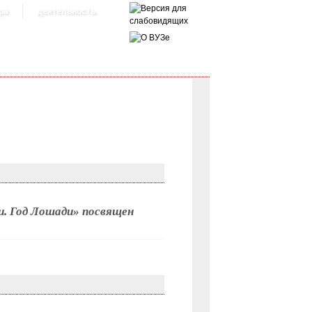
ра
деятельность
и. Год Лошади» посвящен