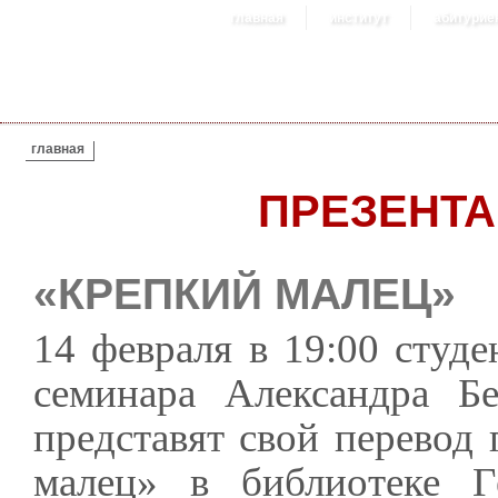
главная
институт
абитурие
ВЫ ЗДЕСЬ
главная
ПРЕЗЕНТ
«КРЕПКИЙ МАЛЕЦ»
14 февраля в 19:00 студе
семинара Александра Б
представят свой перевод
малец» в библиотеке Гё