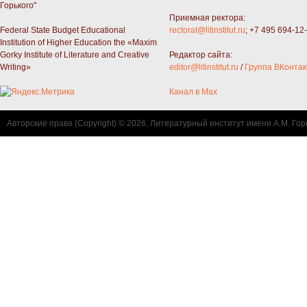
Горького"
Приемная ректора:
Federal State Budget Educational
rectorat@litinstitut.ru
; +7 495 694-12
Institution of Higher Education the «Maxim
Gorky Institute of Literature and Creative
Редактор сайта:
Writing»
editor@litinstitut.ru
/
Группа ВКонтак
Канал в Max
Авторские права (Copyright) © 2026, Литературный институт имени А.М. Гор