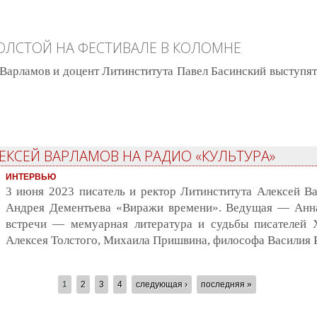
ЛСТОЙ НА ФЕСТИВАЛЕ В КОЛОМНЕ
 Варламов и доцент Литинститута Павел Басинский выступ
шин, Пришвин и Толстой на фестивале в Коломне
ЕКСЕЙ ВАРЛАМОВ НА РАДИО «КУЛЬТУРА»
ИНТЕРВЬЮ
3 июня 2023 писатель и ректор Литинститута Алексей В
Андрея Дементьева «Виражи времени». Ведущая — Анна
встречи — мемуарная литература и судьбы писателей 
Алексея Толстого, Михаила Пришвина, философа Василия Р
1
2
3
4
следующая ›
последняя »