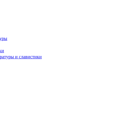
туры
ки
ературы и славистики