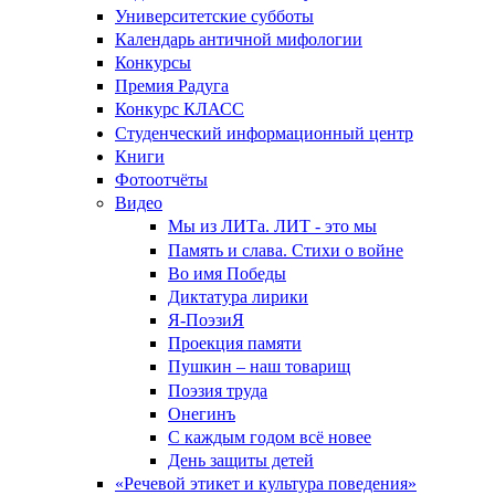
Университетские субботы
Календарь античной мифологии
Конкурсы
Премия Радуга
Конкурс КЛАСС
Студенческий информационный центр
Книги
Фотоотчёты
Видео
Мы из ЛИТа. ЛИТ - это мы
Память и слава. Стихи о войне
Во имя Победы
Диктатура лирики
Я-ПоэзиЯ
Проекция памяти
Пушкин – наш товарищ
Поэзия труда
Онегинъ
С каждым годом всё новее
День защиты детей
«Речевой этикет и культура поведения»