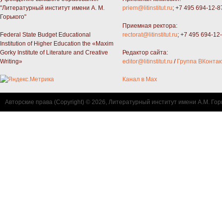
"Литературный институт имени А. М.
priem@litinstitut.ru
; +7 495 694-12-8
Горького"
Приемная ректора:
Federal State Budget Educational
rectorat@litinstitut.ru
; +7 495 694-12
Institution of Higher Education the «Maxim
Gorky Institute of Literature and Creative
Редактор сайта:
Writing»
editor@litinstitut.ru
/
Группа ВКонтак
Канал в Max
Авторские права (Copyright) © 2026, Литературный институт имени А.М. Гор