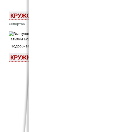
КРУЖОК «ПРОСКЕНИОН»: «ГЛАЗА – ЗЕР
Репортаж
16 Окт 2024 - 4:01pm
Подробнее
КРУЖКИ «К ЗОЛОТОЙ ЛАТЫНИ» И «ПРОС
РАЗНОЕ
30 сентября 
празднику с
перевода И. 
подготовил
итальянском 
которого начи
античному н