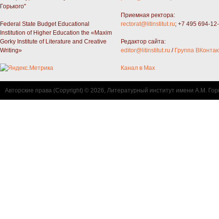
Горького"
Приемная ректора:
Federal State Budget Educational
rectorat@litinstitut.ru
; +7 495 694-12
Institution of Higher Education the «Maxim
Gorky Institute of Literature and Creative
Редактор сайта:
Writing»
editor@litinstitut.ru
/
Группа ВКонтак
Канал в Max
Авторские права (Copyright) © 2026, Литературный институт имени А.М. Гор