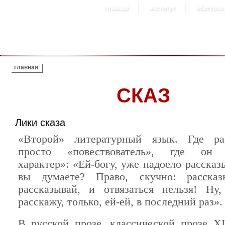
главная
институт
абитурие
ВЫ ЗДЕСЬ
главная
СКАЗ
Лики сказа
«Второй» литературный язык. Где ра
просто «повествователь», где он 
характер»: «Ей-богу, уже надоело рассказ
вы думаете? Право, скучно: расска
рассказывай, и отвязаться нельзя! Ну,
расскажу, только, ей-ей, в последний раз».
В русской прозе, классической прозе XI