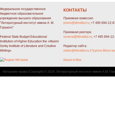
Федеральное государственное
КОНТАКТЫ
бюджетное образовательное
учреждение высшего образования
Приемная комиссия:
"Литературный институт имени А. М.
priem@litinstitut.ru
; +7 495 694-12-8
Горького"
Приемная ректора:
Federal State Budget Educational
rectorat@litinstitut.ru
; +7 495 694-12
Institution of Higher Education the «Maxim
Gorky Institute of Literature and Creative
Редактор сайта:
Writing»
editor@litinstitut.ru
/
Группа ВКонтак
Канал в Max
Авторские права (Copyright) © 2026, Литературный институт имени А.М. Гор