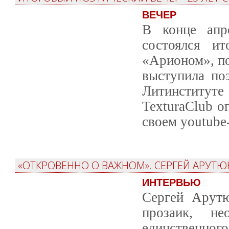
ВЕЧЕР
В конце апр
состоялся и
«Арионом», п
выступила поэ
Литинституте
TexturaClub о
своем youtube
«ОТКРОВЕННО О ВАЖНОМ». СЕРГЕЙ АРУТ
ИНТЕРВЬЮ
Сергей Арутю
прозаик, не
единственног