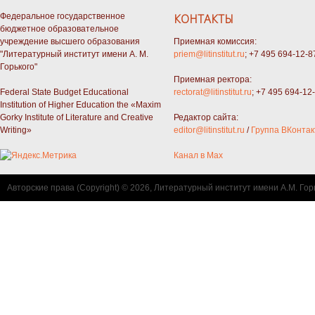
Федеральное государственное
КОНТАКТЫ
бюджетное образовательное
учреждение высшего образования
Приемная комиссия:
"Литературный институт имени А. М.
priem@litinstitut.ru
; +7 495 694-12-8
Горького"
Приемная ректора:
Federal State Budget Educational
rectorat@litinstitut.ru
; +7 495 694-12
Institution of Higher Education the «Maxim
Gorky Institute of Literature and Creative
Редактор сайта:
Writing»
editor@litinstitut.ru
/
Группа ВКонтак
Канал в Max
Авторские права (Copyright) © 2026, Литературный институт имени А.М. Гор