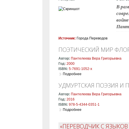
В рам
совре
войне
Панте
Источник:
Города Переводов
ПОЭТИЧЕСКИЙ МИР ФЛОР
Автор:
Пантелеева Вера Григорьевна
Год:
2000
ISBN:
5-7691-1052-x
Подробнее
о Поэтический мир Флора В
УДМУРТСКАЯ ПОЭЗИЯ И 
Автор:
Пантелеева Вера Григорьевна
Год:
2016
ISBN:
978-5-4344-0351-1
Подробнее
о Удмуртская поэзия и пере
«ПЕРЕВОДЧИК С ЯЗЫКОВ