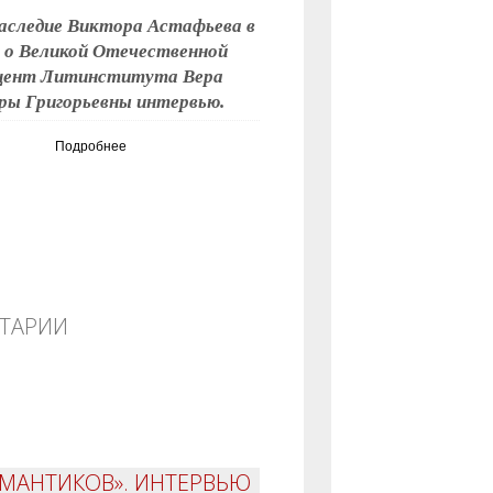
аследие Виктора Астафьева в
а о Великой Отечественной
доцент Литинститута Вера
еры Григорьевны интервью.
Подробнее
НТАРИИ
ОМАНТИКОВ». ИНТЕРВЬЮ