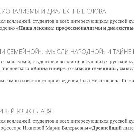
СИОНАЛИЗМЫ И ДИАЛЕКТНЫЕ СЛОВА
я колледжей, студентов и всех интересующихся русской ку
Годенко
«Наша лексика: профессионализмы и диалектные
а лексика: профессионализмы и диалектные слова
ЛИ СЕМЕЙНОЙ», «МЫСЛИ НАРОДНОЙ» И ТАЙНЕ
я колледжей, студентов и всех интересующихся русской ку
Стояновского
«Война и мир»: о «мысли семейной», «мысл
м самого известного произведения Льва Николаевича Толст
йна и мир»: о «мысли семейной», «мысли народной» и тайне бытия
РНЫЙ ЯЗЫК СЛАВЯН
я колледжей, студентов и всех интересующихся русской ку
профессора Ивановой Марии Валерьевны
«Древнейший лите