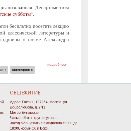
организованная Департаментом
тские субботы"
.
гли бесплатно посетить лекцию
ой классической литературы и
андровны о поэме Александра
подробнее
ая ›
последняя »
ОБЩЕЖИТИЕ
кой
Адрес: Россия, 127254, Москва, ул.
Добролюбова, д. 9/11.
ая.
Метро Бутырская.
Часы работы: круглосуточно.
Заезд в общежитие ежедневно с 9:00 до
18:00, кроме Сб и Вскр.