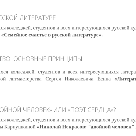
внейший литературный язык славян
ССКОЙ ЛИТЕРАТУРЕ
я колледжей, студентов и всех интересующихся русской ку
о
«Семейное счастье в русской литературе».
йное счастье в русской литературе
СТВО. ОСНОВНЫЕ ПРИНЦИПЫ
хся колледжей, студентов и всех интересующихся литер
рой литмастерства Сергея Николаевича Есина
«Литера
ературное мастерство. Основные принципы
ОЙНОЙ ЧЕЛОВЕК» ИЛИ «ПОЭТ СЕРДЦА»?
я колледжей, студентов и всех интересующихся русской ку
ны Карпушкиной
«Николай Некрасов: "двойной человек" 