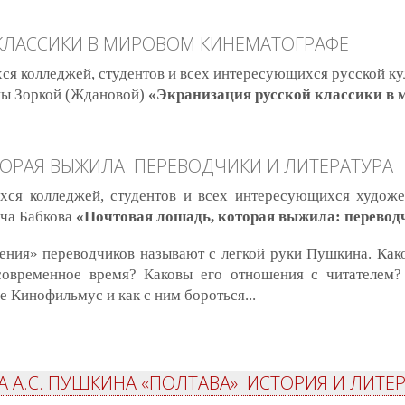
лай Некрасов: «двойной человек» или «поэт сердца»?
КЛАССИКИ В МИРОВОМ КИНЕМАТОГРАФЕ
я колледжей, студентов и всех интересующихся русской ку
ы Зоркой (Ждановой)
«Экранизация русской классики в 
анизация русской классики в мировом кинематографе
ОРАЯ ВЫЖИЛА: ПЕРЕВОДЧИКИ И ЛИТЕРАТУРА
хся колледжей, студентов и всех интересующихся худож
ча Бабкова
«Почтовая лошадь, которая выжила: переводч
ия» переводчиков называют с легкой руки Пушкина. Како
современное время? Каковы его отношения с читателем?
е Кинофильмус и как с ним бороться...
товая лошадь, которая выжила: переводчики и литература
 А.С. ПУШКИНА «ПОЛТАВА»: ИСТОРИЯ И ЛИТЕ