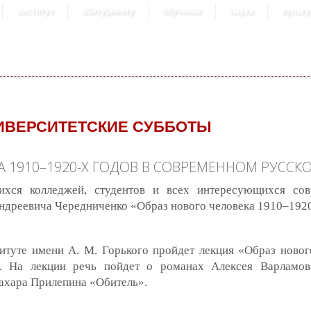
институт
абитуриенту
обучение
наука
культу
ИВЕРСИТЕТСКИЕ СУББОТЫ
А 1910–1920-Х ГОДОВ В СОВРЕМЕННОМ РУССК
ихся колледжей, студентов и всех интересующихся сов
ндреевича Чередниченко «Образ нового человека 1910–192
итуте имени А. М. Горького пройдет лекция «Образ новог
. На лекции речь пойдет о романах Алексея Варламо
ахара Прилепина «Обитель».
з нового человека 1910–1920-х годов в современном русском романе