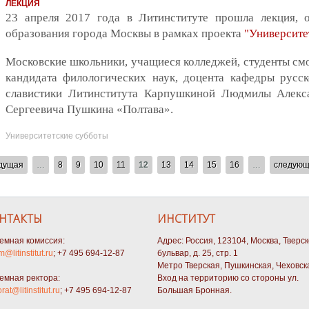
ЛЕКЦИЯ
23 апреля 2017 года в Литинституте прошла лекция, 
образования города Москвы в рамках проекта
"Университе
Московские школьники, учащиеся колледжей, студенты смо
кандидата филологических наук, доцента кафедры русск
славистики Литинститута Карпушкиной Людмилы Алекс
Сергеевича Пушкина «Полтава».
Университетские субботы
ыдущая
…
8
9
10
11
12
13
14
15
16
…
следующ
НТАКТЫ
ИНСТИТУТ
емная комиссия:
Адрес: Россия, 123104, Москва, Тверс
m@litinstitut.ru
; +7 495 694-12-87
бульвар, д. 25, стр. 1
Метро Тверская, Пушкинская, Чеховск
емная ректора:
Вход на территорию со стороны ул.
orat@litinstitut.ru
; +7 495 694-12-87
Большая Бронная.