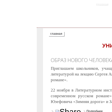
главная
ВЫ ЗДЕСЬ
главная
УН
ОБРАЗ НОВОГО ЧЕЛОВЕК
Приглашаем школьников, учащ
литературой на лекцию Сергея А
романе».
22 ноября в Литературном инст
современном русском романе»
Юзефовича «Зимняя дорога» и З
Подробнее
о Обра