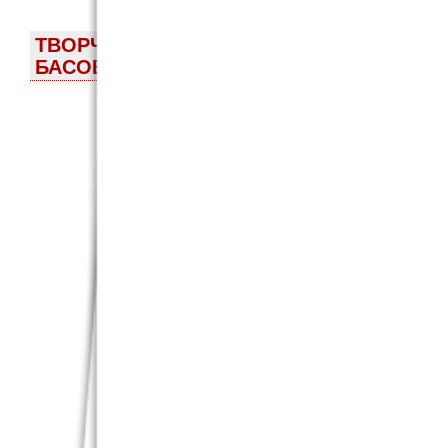
ТВОРЧЕСКАЯ СТУДИЯ ПРОФ. М.В. ИВАН
БАСОВСКАЯ
ЛЕКЦИЯ
28 марта 202
очередное 
творческой 
Ивановой дл
(«Актуальные
хотел соблю
русского язык
Приглашенны
наук, професс
Наумовна Басо