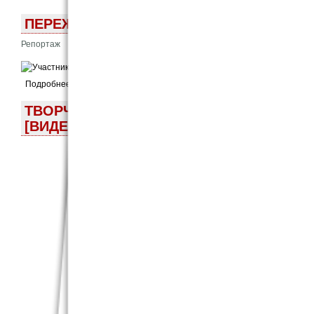
ПЕРЕЖИВАНИЕ РАБЛЕ. О ВСТРЕЧЕ С 
Репортаж
5 Апр 2025 - 9:19утра
Подробнее
ТВОРЧЕСКАЯ СТУДИЯ ПРОФ. М.В. ИВА
[ВИДЕО]
ЛЕКЦИЯ
21 февраля 
А.М.Горьког
постоянно де
Марии Вал
Литинститута
В рамках сту
Узнаем с по