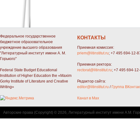
студия Пролог
Федеральное государственное
КОНТАКТЫ
бюджетное образовательное
учреждение высшего образования
Приемная комиссия:
"Литературный институт имени А. М.
priem@litinstitut.ru
; +7 495 694-12-8
Горького"
Приемная ректора:
Federal State Budget Educational
rectorat@litinstitut.ru
; +7 495 694-12
Institution of Higher Education the «Maxim
Gorky Institute of Literature and Creative
Редактор сайта:
Writing»
editor@litinstitut.ru
/
Группа ВКонтак
Канал в Max
Авторские права (Copyright) © 2026, Литературный институт имени А.М. Гор