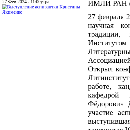
27 Фев 2024 - 11:00утра
ИМЛИ РАН (у
27 февраля 
научная ко
традиции, 
Институтом 
Литератур
Ассоциацие
Открыл конф
Литинститут
работе, ка
кафедрой 
Фёдорович 
участие асп
выступившая
творчестве 