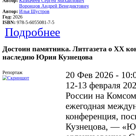
Автор:
Казначеев Сергей Михайлович
Воронцов Андрей Венедиктович
Автор:
Илья Шустров
Год:
2026
ISBN:
978-5-6055081-7-5
о Кузнецовские чтения 2024-2025: 
Подробнее
Достоин памятника. Литгазета о XX к
наследию Юрия Кузнецова
Репортаж
20 Фев 2026 - 10:
12-13 февраля 20
России на Комсо
ежегодная междун
конференция, пос
Кузнецова, — «Ю