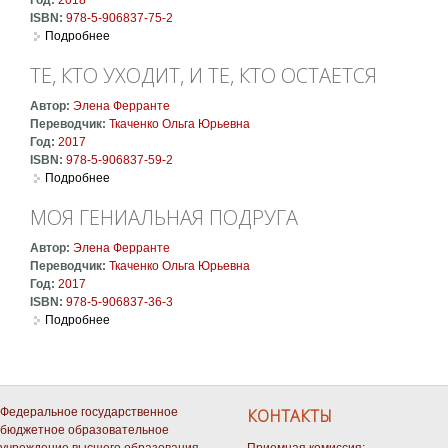
ISBN:
978-5-906837-75-2
Подробнее
о История о пропавшем ребенке
ТЕ, КТО УХОДИТ, И ТЕ, КТО ОСТАЕТСЯ
Автор:
Элена Ферранте
Переводчик:
Ткаченко Ольга Юрьевна
Год:
2017
ISBN:
978-5-906837-59-2
Подробнее
о Те, кто уходит, и те, кто остается
МОЯ ГЕНИАЛЬНАЯ ПОДРУГА
Автор:
Элена Ферранте
Переводчик:
Ткаченко Ольга Юрьевна
Год:
2017
ISBN:
978-5-906837-36-3
Подробнее
о Моя гениальная подруга
Федеральное государственное
КОНТАКТЫ
бюджетное образовательное
учреждение высшего образования
Приемная комиссия: