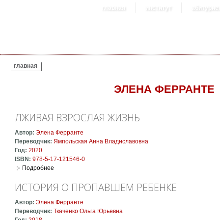
главная
институт
абитурие
ВЫ ЗДЕСЬ
главная
ЭЛЕНА ФЕРРАНТЕ
ЛЖИВАЯ ВЗРОСЛАЯ ЖИЗНЬ
Автор:
Элена Ферранте
Переводчик:
Ямпольская Анна Владиславовна
Год:
2020
ISBN:
978-5-17-121546-0
Подробнее
о Лживая взрослая жизнь
ИСТОРИЯ О ПРОПАВШЕМ РЕБЕНКЕ
Автор:
Элена Ферранте
Переводчик:
Ткаченко Ольга Юрьевна
Год:
2018