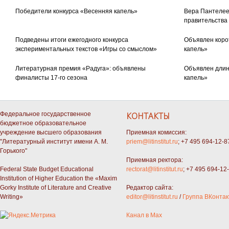
Победители конкурса «Весенняя капель»
Вера Пантелее
правительства
Подведены итоги ежегодного конкурса
Объявлен коро
экспериментальных текстов «Игры со смыслом»
капель»
Литературная премия «Радуга»: объявлены
Объявлен длин
финалисты 17-го сезона
капель»
Федеральное государственное
КОНТАКТЫ
бюджетное образовательное
учреждение высшего образования
Приемная комиссия:
"Литературный институт имени А. М.
priem@litinstitut.ru
; +7 495 694-12-8
Горького"
Приемная ректора:
Federal State Budget Educational
rectorat@litinstitut.ru
; +7 495 694-12
Institution of Higher Education the «Maxim
Gorky Institute of Literature and Creative
Редактор сайта:
Writing»
editor@litinstitut.ru
/
Группа ВКонтак
Канал в Max