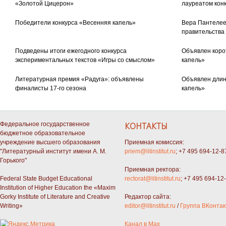
«Золотой Цицерон»
лауреатом кон
Победители конкурса «Весенняя капель»
Вера Пантелее
правительства
Подведены итоги ежегодного конкурса
Объявлен коро
экспериментальных текстов «Игры со смыслом»
капель»
Литературная премия «Радуга»: объявлены
Объявлен длин
финалисты 17-го сезона
капель»
Федеральное государственное
КОНТАКТЫ
бюджетное образовательное
учреждение высшего образования
Приемная комиссия:
"Литературный институт имени А. М.
priem@litinstitut.ru
; +7 495 694-12-8
Горького"
Приемная ректора:
Federal State Budget Educational
rectorat@litinstitut.ru
; +7 495 694-12
Institution of Higher Education the «Maxim
Gorky Institute of Literature and Creative
Редактор сайта:
Writing»
editor@litinstitut.ru
/
Группа ВКонтак
Канал в Max