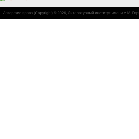
Авторские права (Copyright) © 2026, Литературный институт имени А.М. Гор