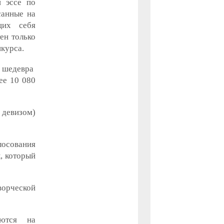
и эссе по
санные на
щих себя
ен только
нкурса.
о шедевра
ее 10 080
 девизом)
лосования
, который
ворческой
ются на