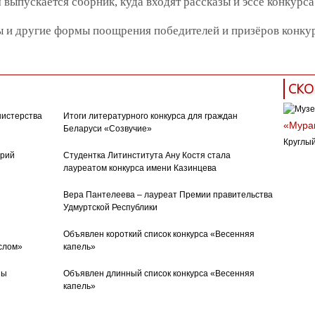
 выпускается сборник, куда входят рассказы и эссе конкурса
 и другие формы поощрения победителей и призёров конкур
СКО
нистерства
Итоги литературного конкурса для граждан
«Муран
Беларуси «Созвучие»
Круглый
орий
Студентка Литинститута Ану Костя стала
лауреатом конкурса имени Казинцева
Вера Пантелеева – лауреат Премии правительства
Удмуртской Республики
Объявлен короткий список конкурса «Весенняя
слом»
капель»
ны
Объявлен длинный список конкурса «Весенняя
капель»