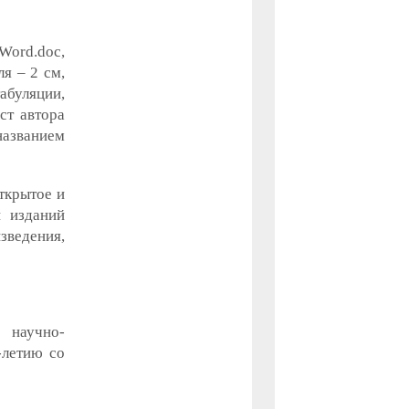
Word.doc,
ля – 2 см,
абуляции,
ст автора
названием
ткрытое и
и изданий
зведения,
 научно-
-летию со