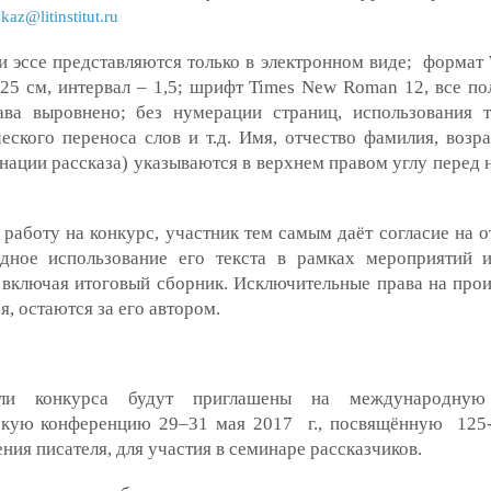
skaz@litinstitut.ru
и эссе представляются только в электронном виде; формат 
,25 см, интервал – 1,5; шрифт Times New Roman 12, все по
ава выровнено; без нумерации страниц, использования т
еского переноса слов и т.д. Имя, отчество фамилия, возра
нации рассказа) указываются в верхнем правом углу перед 
работу на конкурс, участник тем самым даёт согласие на о
здное использование его текста в рамках мероприятий 
 включая итоговый сборник. Исключительные права на прои
я, остаются за его автором.
ели конкурса будут приглашены на международную
скую конференцию 29–31 мая 2017 г., посвящённую 125
ния писателя, для участия в семинаре рассказчиков.