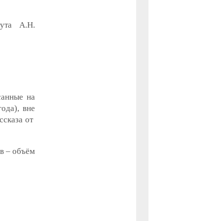
ута А.Н.
санные на
ода), вне
ссказа от
ов – объём