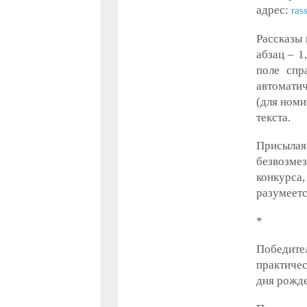
адрес:
ras
Рассказы 
абзац – 1
поле спр
автоматич
(для номи
текста.
Присылая 
безвозме
конкурса,
разумеетс
*
Победит
практиче
дня рожде