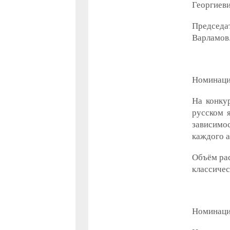
Георгиеви
Председа
Варламов
Номинаци
На конку
русском я
зависимос
каждого а
Объём рас
классичес
Номинац