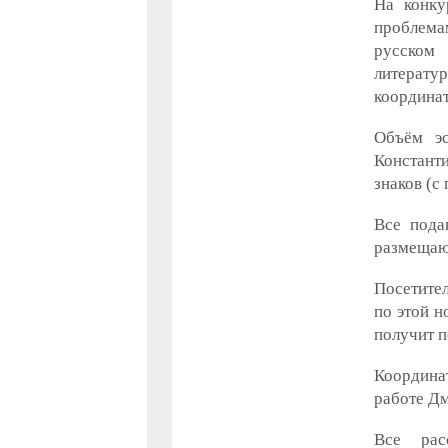
На конку
проблема
русском
литератур
координат
Объём эс
Константи
знаков (с
Все пода
размещают
Посетител
по этой н
получит п
Координа
работе Д
Все рас