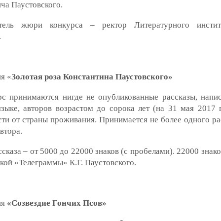
ча Паустовского.
тель жюри конкурса – ректор Литературного инстит
.
я «
Золотая роза Константина Паустовского»
рс принимаются нигде не опубликованные рассказы, напи
зыке, авторов возрастом до сорока лет (на 31 мая 2017 г
ти от страны проживания. Принимается не более одного ра
втора.
сказа – от 5000 до 22000 знаков (с пробелами). 22000 знак
кой «Телеграммы» К.Г. Паустовского.
ия
«Созвездие Гончих Псов»