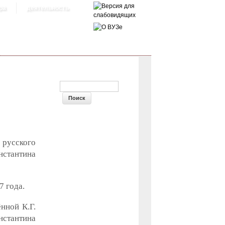
ра
деятельность
ФОРМА ПОИСКА
русского
нстантина
7 года.
нной К.Г.
стантина