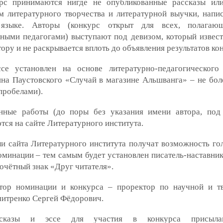
рс принимаются нигде не опубликованные рассказы ил
м литературного творчества и литературной выучки, напи
 языке. Авторы (конкурс открыт для всех, полагаю
ными педагогами) выступают под девизом, который извест
ору и не раскрывается вплоть до объявления результатов ко
се установлен на основе литературно-педагогическог
на Паустовского «Случай в магазине Альшванга» – не бол
 пробелами).
нные работы (до поры без указания имени автора, под
ся на сайте Литературного института.
и сайта Литературного института получат возможность го
оминации – тем самым будет установлен писатель-наставник
очётный знак «Друг читателя».
тор номинации и конкурса – проректор по научной и т
митренко Сергей Фёдорович.
сказы и эссе для участия в конкурса присыла