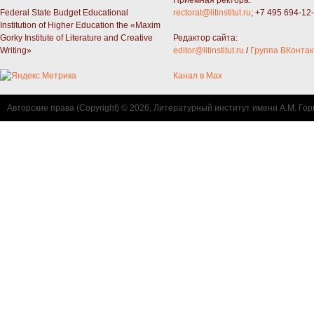
Federal State Budget Educational
rectorat@litinstitut.ru
; +7 495 694-12
Institution of Higher Education the «Maxim
Gorky Institute of Literature and Creative
Редактор сайта:
Writing»
editor@litinstitut.ru
/
Группа ВКонтак
Канал в Max
Авторские права (Copyright) © 2026, Литературный институт имени А.М. Гор