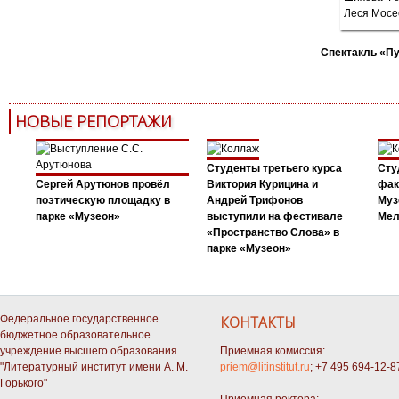
Спектакль «П
НОВЫЕ РЕПОРТАЖИ
Студенты третьего курса
Сту
Сергей Арутюнов провёл
Виктория Курицина и
фак
поэтическую площадку в
Андрей Трифонов
Муз
парке «Музеон»
выступили на фестивале
Мел
«Пространство Слова» в
парке «Музеон»
Федеральное государственное
КОНТАКТЫ
бюджетное образовательное
учреждение высшего образования
Приемная комиссия:
"Литературный институт имени А. М.
priem@litinstitut.ru
; +7 495 694-12-8
Горького"
Приемная ректора: