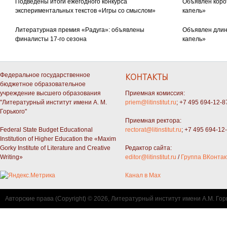
Подведены итоги ежегодного конкурса
Объявлен коро
экспериментальных текстов «Игры со смыслом»
капель»
Литературная премия «Радуга»: объявлены
Объявлен длин
финалисты 17-го сезона
капель»
Федеральное государственное
КОНТАКТЫ
бюджетное образовательное
учреждение высшего образования
Приемная комиссия:
"Литературный институт имени А. М.
priem@litinstitut.ru
; +7 495 694-12-8
Горького"
Приемная ректора:
Federal State Budget Educational
rectorat@litinstitut.ru
; +7 495 694-12
Institution of Higher Education the «Maxim
Gorky Institute of Literature and Creative
Редактор сайта:
Writing»
editor@litinstitut.ru
/
Группа ВКонтак
Канал в Max
Авторские права (Copyright) © 2026, Литературный институт имени А.М. Гор