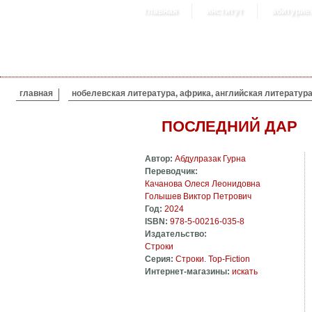
главная
институт
абитурие
ВЫ ЗДЕСЬ
главная
нобелевская литература, африка, английская литератур
ПОСЛЕДНИЙ ДАР
Автор:
Абдулразак Гурна
Переводчик:
Качанова Олеся Леонидовна
Голышев Виктор Петрович
Год:
2024
ISBN:
978-5-00216-035-8
Издательство:
Строки
Серия:
Строки. Top-Fiction
Интернет-магазины:
искать