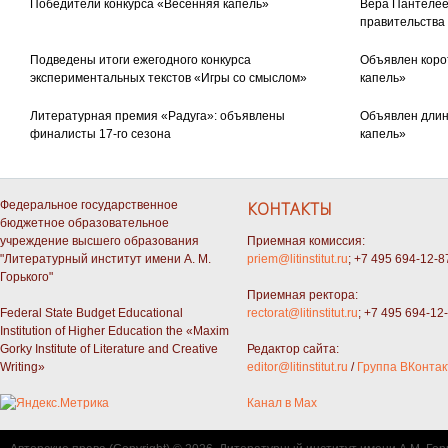
Победители конкурса «Весенняя капель»
Вера Пантелее
правительства
Подведены итоги ежегодного конкурса
Объявлен коро
экспериментальных текстов «Игры со смыслом»
капель»
Литературная премия «Радуга»: объявлены
Объявлен длин
финалисты 17-го сезона
капель»
Федеральное государственное
КОНТАКТЫ
бюджетное образовательное
учреждение высшего образования
Приемная комиссия:
"Литературный институт имени А. М.
priem@litinstitut.ru
; +7 495 694-12-8
Горького"
Приемная ректора:
Federal State Budget Educational
rectorat@litinstitut.ru
; +7 495 694-12
Institution of Higher Education the «Maxim
Gorky Institute of Literature and Creative
Редактор сайта:
Writing»
editor@litinstitut.ru
/
Группа ВКонтак
Канал в Max