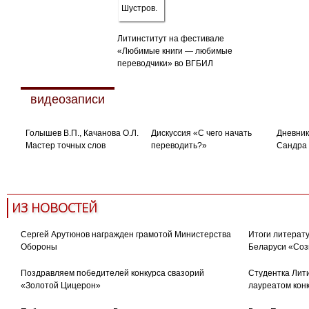
Литинститут на фестивале
«Любимые книги — любимые
переводчики» во ВГБИЛ
видеозаписи
Голышев В.П., Качанова О.Л.
Дискуссия «С чего начать
Дневник
Мастер точных слов
переводить?»
Сандра
ИЗ НОВОСТЕЙ
Сергей Арутюнов награжден грамотой Министерства
Итоги литерату
Обороны
Беларуси «Соз
Поздравляем победителей конкурса свазорий
Студентка Лити
«Золотой Цицерон»
лауреатом кон