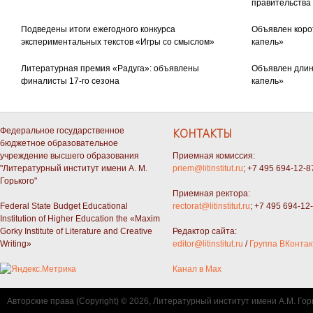
правительства
Подведены итоги ежегодного конкурса
Объявлен коро
экспериментальных текстов «Игры со смыслом»
капель»
Литературная премия «Радуга»: объявлены
Объявлен длин
финалисты 17-го сезона
капель»
Федеральное государственное
КОНТАКТЫ
бюджетное образовательное
учреждение высшего образования
Приемная комиссия:
"Литературный институт имени А. М.
priem@litinstitut.ru
; +7 495 694-12-8
Горького"
Приемная ректора:
Federal State Budget Educational
rectorat@litinstitut.ru
; +7 495 694-12
Institution of Higher Education the «Maxim
Gorky Institute of Literature and Creative
Редактор сайта:
Writing»
editor@litinstitut.ru
/
Группа ВКонтак
Канал в Max
Авторские права (Copyright) © 2026, Литературный институт имени А.М. Гор