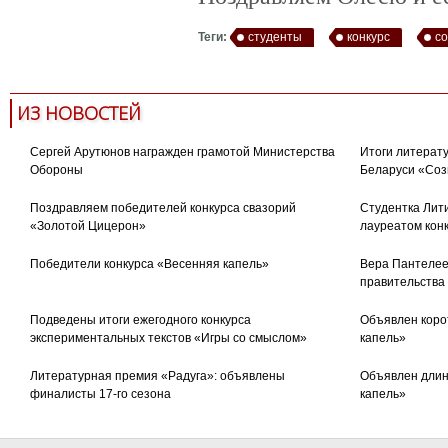
Теги:
студенты
конкурс
со
ИЗ НОВОСТЕЙ
Сергей Арутюнов награжден грамотой Министерства
Итоги литерату
Обороны
Беларуси «Соз
Поздравляем победителей конкурса свазорий
Студентка Лити
«Золотой Цицерон»
лауреатом кон
Победители конкурса «Весенняя капель»
Вера Пантелее
правительства
Подведены итоги ежегодного конкурса
Объявлен коро
экспериментальных текстов «Игры со смыслом»
капель»
Литературная премия «Радуга»: объявлены
Объявлен длин
финалисты 17-го сезона
капель»