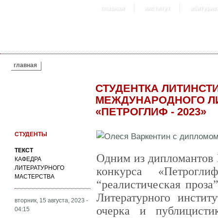
главная
институт
абитурие
ВЫ ЗДЕСЬ
главная
СТУДЕНТКА ЛИТИНСТ
МЕЖДУНАРОДНОГО ЛИ
«ПЕТРОГЛИФ - 2023»
СТУДЕНТЫ
ТЕКСТ
Одним из дипломантов 
КАФЕДРА
ЛИТЕРАТУРНОГО
конкурса «Петрог
МАСТЕРСТВА
“реалистическая проза”
Литературного инстит
вторник, 15 августа, 2023 -
очерка и публицисти
04:15