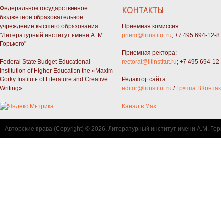
Федеральное государственное
КОНТАКТЫ
бюджетное образовательное
учреждение высшего образования
Приемная комиссия:
"Литературный институт имени А. М.
priem@litinstitut.ru
; +7 495 694-12-8
Горького"
Приемная ректора:
Federal State Budget Educational
rectorat@litinstitut.ru
; +7 495 694-12
Institution of Higher Education the «Maxim
Gorky Institute of Literature and Creative
Редактор сайта:
Writing»
editor@litinstitut.ru
/
Группа ВКонтак
Канал в Max
Авторские права (Copyright) © 2026, Литературный институт имени А.М. Гор