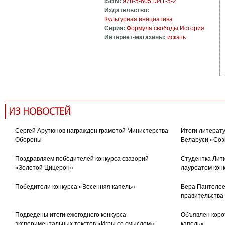
ISBN:
978-5-6051341-5-2
Издательство:
Культурная инициатива
Серия:
Формула свободы История
Интернет-магазины:
искать
ИЗ НОВОСТЕЙ
Сергей Арутюнов награжден грамотой Министерства
Итоги литерату
Обороны
Беларуси «Соз
Поздравляем победителей конкурса свазорий
Студентка Лити
«Золотой Цицерон»
лауреатом кон
Победители конкурса «Весенняя капель»
Вера Пантелее
правительства
Подведены итоги ежегодного конкурса
Объявлен коро
экспериментальных текстов «Игры со смыслом»
капель»