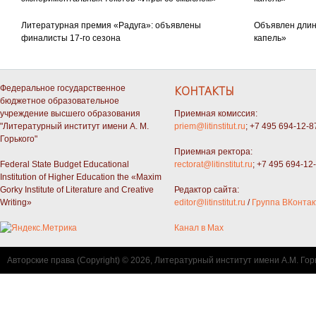
Литературная премия «Радуга»: объявлены
Объявлен длин
финалисты 17-го сезона
капель»
Федеральное государственное
КОНТАКТЫ
бюджетное образовательное
учреждение высшего образования
Приемная комиссия:
"Литературный институт имени А. М.
priem@litinstitut.ru
; +7 495 694-12-8
Горького"
Приемная ректора:
Federal State Budget Educational
rectorat@litinstitut.ru
; +7 495 694-12
Institution of Higher Education the «Maxim
Gorky Institute of Literature and Creative
Редактор сайта:
Writing»
editor@litinstitut.ru
/
Группа ВКонтак
Канал в Max
Авторские права (Copyright) © 2026, Литературный институт имени А.М. Гор