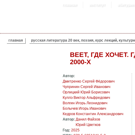
главная
институт
абитурие
ВЫ ЗДЕСЬ
главная
русская литература 20 век, поэзия, курс лекций, культур
ВЕЕТ, ГДЕ ХОЧЕТ. 
2000-Х
Автор:
Дмитренко Сергей Фёдорович
Чупринин Сергей Иванович
Орлицкий Юрий Борисович
Куллэ Виктор Альфредович
Волгин Игорь Леонидович
Болычев Игорь Иванович
Кедров Константин Александрович
Автор:
Данил Файзов
Юрий Цветков
Год:
2025