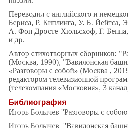
поэзии.
Переводил с английского и немецког
Бернса, Р. Киплинга, У. Б. Йейтса, Э
А. Фон Дросте-Хюльсхоф, Г. Бенна, 
и др.
Автор стихотворных сборников: "Р
(Москва, 1990), "Вавилонская башн
«Разговоры с собой» (Москва , 201
редактором телевизионной програ
(телекомпания «Московия», 3 канал,
Библиография
Игорь Болычев "Разговоры с собою
Игорь Болычев "Вавилонская башня