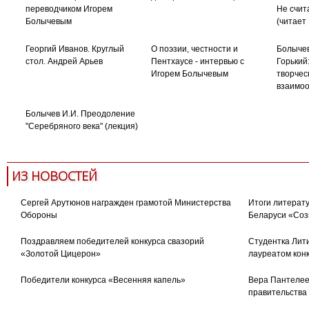
переводчиком Игорем
Не счита
Болычевым
(читает
Георгий Иванов. Круглый
О поэзии, честности и
Болычев
стол. Андрей Арьев
Пентхаусе - интервью с
Горький:
Игорем Болычевым
творчес
взаимо
Болычев И.И. Преодоление
"Серебряного века" (лекция)
ИЗ НОВОСТЕЙ
Сергей Арутюнов награжден грамотой Министерства
Итоги литерату
Обороны
Беларуси «Соз
Поздравляем победителей конкурса свазорий
Студентка Лити
«Золотой Цицерон»
лауреатом кон
Победители конкурса «Весенняя капель»
Вера Пантелее
правительства