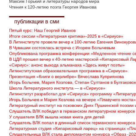
Максим Горький и литературы народов мира
Чтения к 120-летию поэта Георгия Иванова
публикации в сми
Пятый курс: Наш Георгий Иванов
Итоги сессии «Литературная критика»-2025 в «Сириусе»
В Литинституте провели вечер к 100-летию Евгения Винокуров
В Чувашии состоялась встреча с Игорем Болычевым
Опубликована программа конференции «Медленное чтение с
В ЦДЛ прошел вечер к 40-летию мастерской «Кипарисовый Ла
«Сириус»: анонс выхода альманаха «Здесь живут поэты»
Литинститутская образовательная программа в «Сириусе»
Презентация «Книги о верлибре» Вячеслава Куприянова
Игорь Болычев, Мария Козлова, Степан Султанов в Булгаковс
Школа Литературного института — в «Сириусе»
Литинститут разработал для «Сириуса» программу «Литератур
Игорь Болычев и Мария Козлова на вечере «Плавучего моста»
Литературный институт на псковских Днях Пушкинской поэзии 
Слушатель ВЛК победил в германском литературном конкурсе
У слушателя ВЛК вышла новая книга для детей
Слушатель ВЛК попал в длинный список германского конкурса
Литературная студия «Кипарисовый ларец» на страницах «Пл
Слушательница ВЛК стала дипломантом конкурса «Образ -20