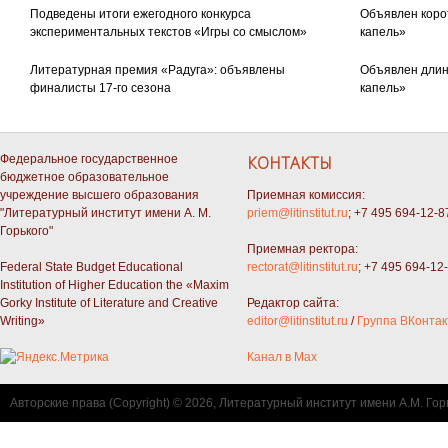
Подведены итоги ежегодного конкурса
Объявлен коро
экспериментальных текстов «Игры со смыслом»
капель»
Литературная премия «Радуга»: объявлены
Объявлен длин
финалисты 17-го сезона
капель»
Федеральное государственное
КОНТАКТЫ
бюджетное образовательное
учреждение высшего образования
Приемная комиссия:
"Литературный институт имени А. М.
priem@litinstitut.ru
; +7 495 694-12-8
Горького"
Приемная ректора:
Federal State Budget Educational
rectorat@litinstitut.ru
; +7 495 694-12
Institution of Higher Education the «Maxim
Gorky Institute of Literature and Creative
Редактор сайта:
Writing»
editor@litinstitut.ru
/
Группа ВКонтак
Канал в Max
Авторские права (Copyright) © 2026, Литературный институт имени А.М. Гор