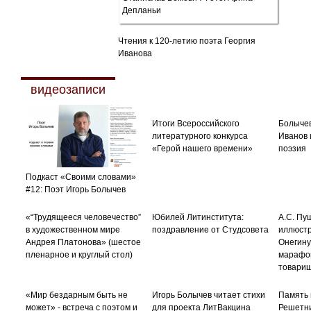
Чтения к 120-летию поэта Георгия
Иванова
видеозаписи
Итоги Всероссийского
Болычев
литературного конкурса
Иванов 
«Герой нашего времени»
поэзия
Подкаст «Своими словами»
#12: Поэт Игорь Болычев
«“Трудящееся человечество”
Юбилей Литинститута:
А.С. Пу
в художественном мире
поздравление от Студсовета
иллюстр
Андрея Платонова» (шестое
Онегину
пленарное и круглый стол)
марафо
товари
«Мир бездарным быть не
Игорь Болычев читает стихи
Память 
может» - встреча с поэтом и
для проекта ЛитВакцина
Решетни