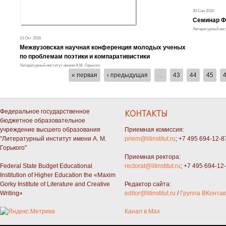
20 Сен 2016
Семинар Ф
Литературный инст
13 Окт 2016
Межвузовская научная конференция молодых ученых
по проблемам поэтики и компаративистики
Литературный институт имени А.М. Горького
СТРАНИЦЫ
« первая
‹ предыдущая
…
43
44
45
Федеральное государственное
КОНТАКТЫ
бюджетное образовательное
учреждение высшего образования
Приемная комиссия:
"Литературный институт имени А. М.
priem@litinstitut.ru
; +7 495 694-12-8
Горького"
Приемная ректора:
Federal State Budget Educational
rectorat@litinstitut.ru
; +7 495 694-12
Institution of Higher Education the «Maxim
Gorky Institute of Literature and Creative
Редактор сайта:
Writing»
editor@litinstitut.ru
/
Группа ВКонтак
Канал в Max