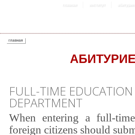
главная
институт
абитурие
ВЫ ЗДЕСЬ
главная
АБИТУРИ
FULL-TIME EDUCATIO
DEPARTMENT
When entering a full-tim
foreign citizens should subm