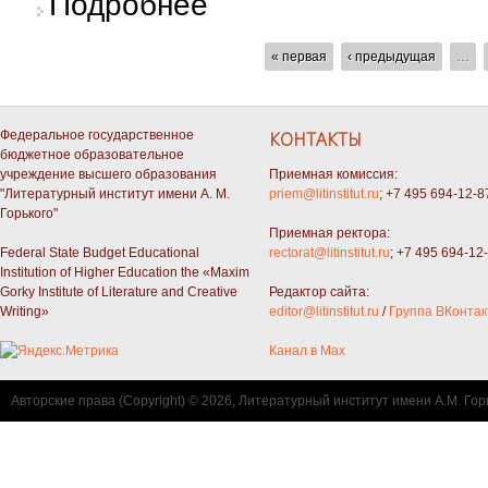
Подробнее
СТРАНИЦЫ
« первая
‹ предыдущая
…
Федеральное государственное
КОНТАКТЫ
бюджетное образовательное
учреждение высшего образования
Приемная комиссия:
"Литературный институт имени А. М.
priem@litinstitut.ru
; +7 495 694-12-8
Горького"
Приемная ректора:
Federal State Budget Educational
rectorat@litinstitut.ru
; +7 495 694-12
Institution of Higher Education the «Maxim
Gorky Institute of Literature and Creative
Редактор сайта:
Writing»
editor@litinstitut.ru
/
Группа ВКонтак
Канал в Max
Авторские права (Copyright) © 2026, Литературный институт имени А.М. Гор